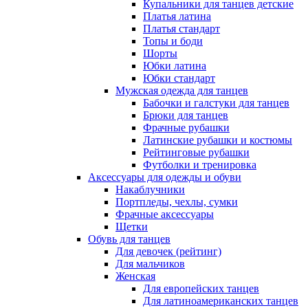
Купальники для танцев детские
Платья латина
Платья стандарт
Топы и боди
Шорты
Юбки латина
Юбки стандарт
Мужская одежда для танцев
Бабочки и галстуки для танцев
Брюки для танцев
Фрачные рубашки
Латинские рубашки и костюмы
Рейтинговые рубашки
Футболки и тренировка
Аксессуары для одежды и обуви
Накаблучники
Портпледы, чехлы, сумки
Фрачные аксессуары
Щетки
Обувь для танцев
Для девочек (рейтинг)
Для мальчиков
Женская
Для европейских танцев
Для латиноамериканских танцев