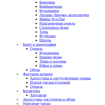
Борцовки
Комбинизоны
Купальники
Лосины, бриджи, велосипедки
Майки Худ.Гим
Разогревочная одежда
Спортивное белье
Топы
Футболки
Шорты
Балет и хореография
Одежда
Купальники
Нижнее белье
Трико и носочки
Юбки и пачки
Обувь
Фигурное катание
Аксессуары и сопутствующие товары
Платья для выступлений
Одежда
Косметика
Автозагар
Аксессуары для одежды и обуви
Народные танцы