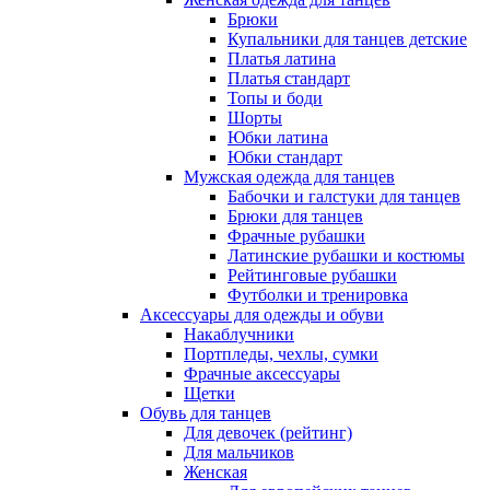
Брюки
Купальники для танцев детские
Платья латина
Платья стандарт
Топы и боди
Шорты
Юбки латина
Юбки стандарт
Мужская одежда для танцев
Бабочки и галстуки для танцев
Брюки для танцев
Фрачные рубашки
Латинские рубашки и костюмы
Рейтинговые рубашки
Футболки и тренировка
Аксессуары для одежды и обуви
Накаблучники
Портпледы, чехлы, сумки
Фрачные аксессуары
Щетки
Обувь для танцев
Для девочек (рейтинг)
Для мальчиков
Женская