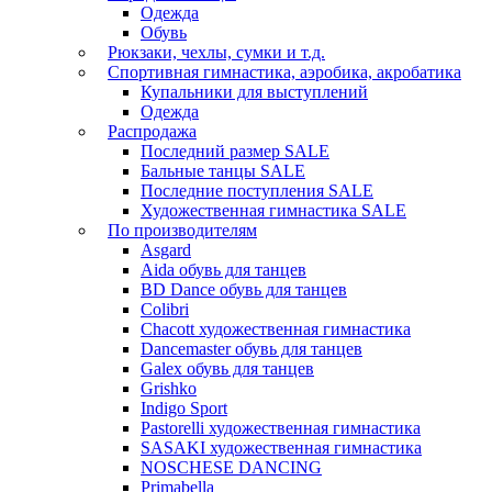
Одежда
Обувь
Рюкзаки, чехлы, сумки и т.д.
Спортивная гимнастика, аэробика, акробатика
Купальники для выступлений
Одежда
Распродажа
Последний размер SALE
Бальные танцы SALE
Последние поступления SALE
Художественная гимнастика SALE
По производителям
Asgard
Аida обувь для танцев
BD Dance обувь для танцев
Colibri
Chacott художественная гимнастика
Dancemaster обувь для танцев
Galex обувь для танцев
Grishko
Indigo Sport
Pastorelli художественная гимнастика
SASAKI художественная гимнастика
NOSCHESE DANCING
Primabella