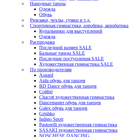
Народные танцы
Одежда
Обувь
Рюкзаки, чехлы, сумки и т.д.
Спортивная гимнастика, аэробика, акробатика
Купальники для выступлений
Одежда
Распродажа
Последний размер SALE
Бальные танцы SALE
Последние поступления SALE
Художественная гимнастика SALE
По производителям
Asgard
Аida обувь для танцев
BD Dance обувь для танцев
Colibri
Chacott художественная гимнастика
Dancemaster обувь для танцев
Galex обувь для танцев
Grishko
Indigo Sport
Pastorelli художественная гимнастика
SASAKI художественная гимнастика
NOSCHESE DANCING