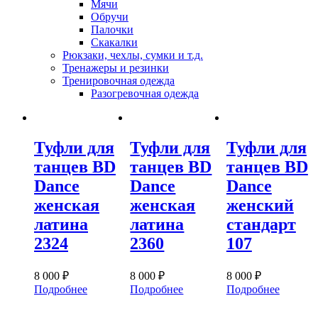
Мячи
Обручи
Палочки
Скакалки
Рюкзаки, чехлы, сумки и т.д.
Тренажеры и резинки
Тренировочная одежда
Разогревочная одежда
Туфли для
Туфли для
Туфли для
танцев BD
танцев BD
танцев BD
Dance
Dance
Dance
женская
женская
женский
латина
латина
стандарт
2324
2360
107
8 000
₽
8 000
₽
8 000
₽
Подробнее
Подробнее
Подробнее