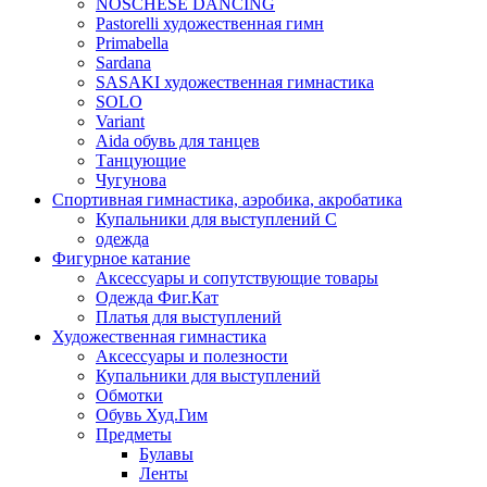
NOSCHESE DANCING
Pastorelli художественная гимн
Primabella
Sardana
SASAKI художественная гимнастика
SOLO
Variant
Аida обувь для танцев
Танцующие
Чугунова
Спортивная гимнастика, аэробика, акробатика
Купальники для выступлений С
одежда
Фигурное катание
Аксессуары и сопутствующие товары
Одежда Фиг.Кат
Платья для выступлений
Художественная гимнастика
Аксессуары и полезности
Купальники для выступлений
Обмотки
Обувь Худ.Гим
Предметы
Булавы
Ленты