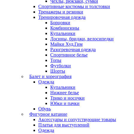
Чехлы, рюкзаки, сумки
Спортивные костюмы и толстовки
Тренажеры и резинки
Тренировочная одежда
Борцовки
Комбинизоны
Купальники
Лосины, бриджи, велосипедки
Майки Худ.Гим
Разогревочная одежда
Спортивное белье
Топы
Футболки
Шорты
Балет и хореография
Одежда
Купальники
Нижнее белье
Трико и носочки
Юбки и пачки
Обувь
Фигурное катание
Аксессуары и сопутствующие товары
Платья для выступлений
Одежда