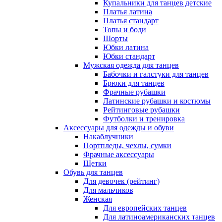
Купальники для танцев детские
Платья латина
Платья стандарт
Топы и боди
Шорты
Юбки латина
Юбки стандарт
Мужская одежда для танцев
Бабочки и галстуки для танцев
Брюки для танцев
Фрачные рубашки
Латинские рубашки и костюмы
Рейтинговые рубашки
Футболки и тренировка
Аксессуары для одежды и обуви
Накаблучники
Портпледы, чехлы, сумки
Фрачные аксессуары
Щетки
Обувь для танцев
Для девочек (рейтинг)
Для мальчиков
Женская
Для европейских танцев
Для латиноамериканских танцев