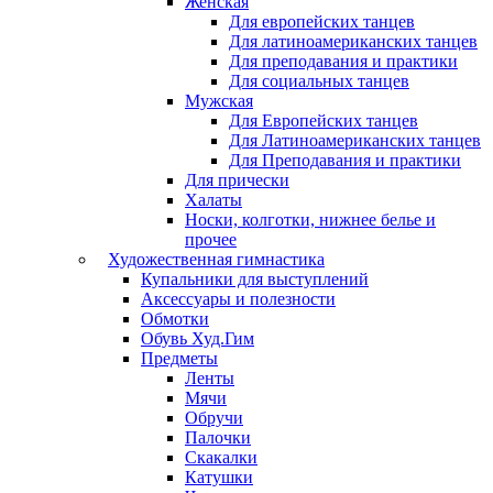
Женская
Для европейских танцев
Для латиноамериканских танцев
Для преподавания и практики
Для социальных танцев
Мужская
Для Европейских танцев
Для Латиноамериканских танцев
Для Преподавания и практики
Для прически
Халаты
Носки, колготки, нижнее белье и
прочее
Художественная гимнастика
Купальники для выступлений
Аксессуары и полезности
Обмотки
Обувь Худ.Гим
Предметы
Ленты
Мячи
Обручи
Палочки
Скакалки
Катушки