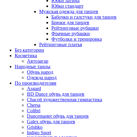
Юбки латина
Юбки стандарт
Мужская одежда для танцев
Бабочки и галстуки для танцев
Брюки для танцев
Рейтинговые рубашки
Фрачные рубашки
Футболки и тренировка
Рейтинговые платья
Без категории
Косметика
Автозагар
Народные танцы
Обувь народ
Одежда народ
По производителям
Asgard
BD Dance обувь для танцев
Chacott художественная гимнастика
Chersa
Colibri
Dancemaster обувь для танцев
Galex обувь для танцев
Grishko
Indigo Sport