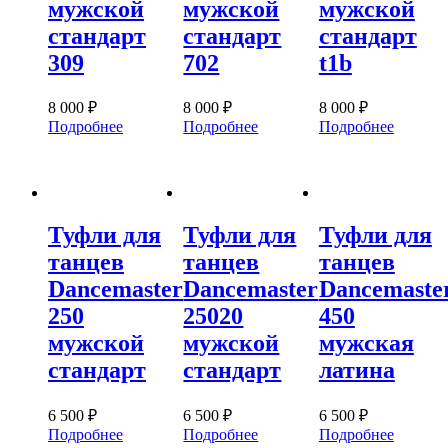
мужской
мужской
мужской
стандарт
стандарт
стандарт
309
702
t1b
8 000
₽
8 000
₽
8 000
₽
Подробнее
Подробнее
Подробнее
Туфли для
Туфли для
Туфли для
танцев
танцев
танцев
Dancemaster
Dancemaster
Dancemaste
250
25020
450
мужской
мужской
мужская
стандарт
стандарт
латина
6 500
₽
6 500
₽
6 500
₽
Подробнее
Подробнее
Подробнее