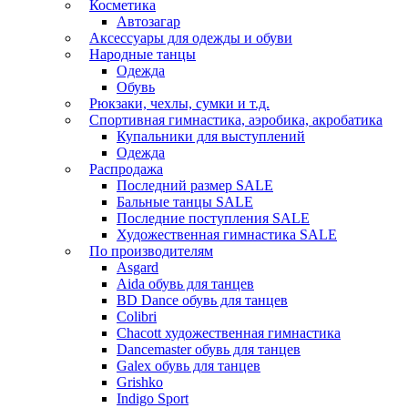
Косметика
Автозагар
Аксессуары для одежды и обуви
Народные танцы
Одежда
Обувь
Рюкзаки, чехлы, сумки и т.д.
Спортивная гимнастика, аэробика, акробатика
Купальники для выступлений
Одежда
Распродажа
Последний размер SALE
Бальные танцы SALE
Последние поступления SALE
Художественная гимнастика SALE
По производителям
Asgard
Аida обувь для танцев
BD Dance обувь для танцев
Colibri
Chacott художественная гимнастика
Dancemaster обувь для танцев
Galex обувь для танцев
Grishko
Indigo Sport