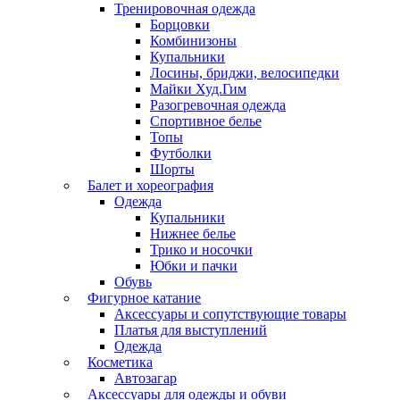
Тренировочная одежда
Борцовки
Комбинизоны
Купальники
Лосины, бриджи, велосипедки
Майки Худ.Гим
Разогревочная одежда
Спортивное белье
Топы
Футболки
Шорты
Балет и хореография
Одежда
Купальники
Нижнее белье
Трико и носочки
Юбки и пачки
Обувь
Фигурное катание
Аксессуары и сопутствующие товары
Платья для выступлений
Одежда
Косметика
Автозагар
Аксессуары для одежды и обуви