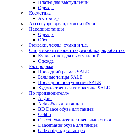
Платья для выступлений
Одежда
Косметика
Автозагар
Аксессуары для одежды и обуви
Народные танцы
Одежда
Обувь
Рюкзаки, чехлы, сумки и т.д.
Спортивная гимнастика, аэробика, акробатика
Купальники для выступлений
Одежда
Распродажа
Последний размер SALE
Бальные танцы SALE
Последние поступления SALE
Художественная гимнастика SALE
По производителям
Asgard
Аida обувь для танцев
BD Dance обувь для танцев
Colibri
Chacott художественная гимнастика
Dancemaster обувь для танцев
Galex обувь для танцев