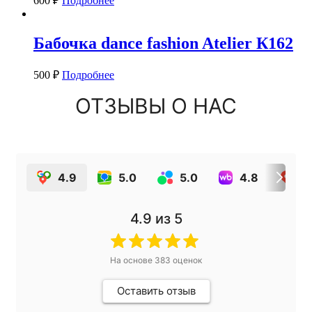
600
₽
Подробнее
Бабочка dance fashion Atelier К162
500
₽
Подробнее
ОТЗЫВЫ О НАС
4.9
5.0
5.0
4.8
4
4.9
из 5
На основе
383
оценок
Оставить отзыв