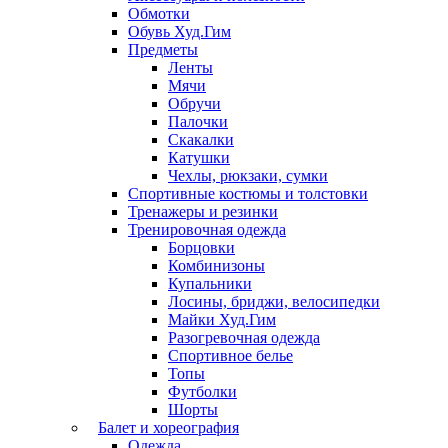
Обмотки
Обувь Худ.Гим
Предметы
Ленты
Мячи
Обручи
Палочки
Скакалки
Катушки
Чехлы, рюкзаки, сумки
Спортивные костюмы и толстовки
Тренажеры и резинки
Тренировочная одежда
Борцовки
Комбинизоны
Купальники
Лосины, бриджи, велосипедки
Майки Худ.Гим
Разогревочная одежда
Спортивное белье
Топы
Футболки
Шорты
Балет и хореография
Одежда