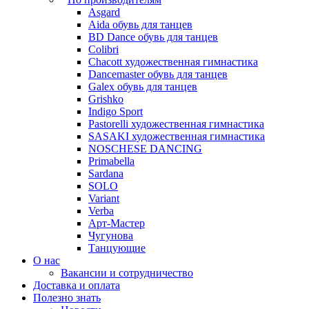
Asgard
Аida обувь для танцев
BD Dance обувь для танцев
Colibri
Chacott художественная гимнастика
Dancemaster обувь для танцев
Galex обувь для танцев
Grishko
Indigo Sport
Pastorelli художественная гимнастика
SASAKI художественная гимнастика
NOSCHESE DANCING
Primabella
Sardana
SOLO
Variant
Verba
Арт-Мастер
Чугунова
Танцующие
О нас
Вакансии и сотрудничество
Доставка и оплата
Полезно знать