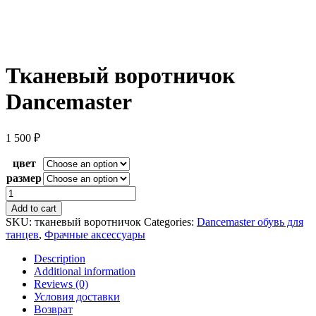
Тканевый воротничок
Dancemaster
1 500
₽
цвет
размер
Тканевый
воротничок
Add to cart
Dancemaster
SKU:
тканевый воротничок
Categories:
Dancemaster обувь для
quantity
танцев
,
Фрачные аксессуары
Description
Additional information
Reviews (0)
Условия доставки
Возврат