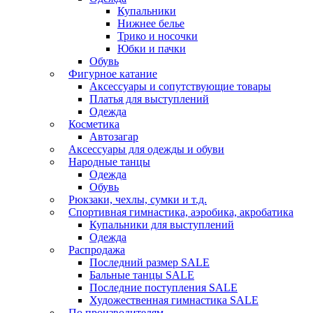
Купальники
Нижнее белье
Трико и носочки
Юбки и пачки
Обувь
Фигурное катание
Аксессуары и сопутствующие товары
Платья для выступлений
Одежда
Косметика
Автозагар
Аксессуары для одежды и обуви
Народные танцы
Одежда
Обувь
Рюкзаки, чехлы, сумки и т.д.
Спортивная гимнастика, аэробика, акробатика
Купальники для выступлений
Одежда
Распродажа
Последний размер SALE
Бальные танцы SALE
Последние поступления SALE
Художественная гимнастика SALE
По производителям