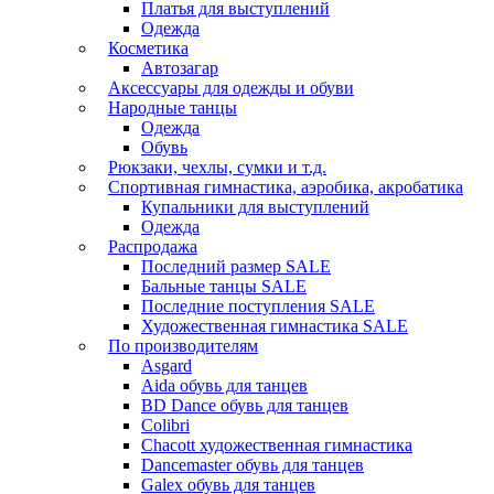
Платья для выступлений
Одежда
Косметика
Автозагар
Аксессуары для одежды и обуви
Народные танцы
Одежда
Обувь
Рюкзаки, чехлы, сумки и т.д.
Спортивная гимнастика, аэробика, акробатика
Купальники для выступлений
Одежда
Распродажа
Последний размер SALE
Бальные танцы SALE
Последние поступления SALE
Художественная гимнастика SALE
По производителям
Asgard
Аida обувь для танцев
BD Dance обувь для танцев
Colibri
Chacott художественная гимнастика
Dancemaster обувь для танцев
Galex обувь для танцев