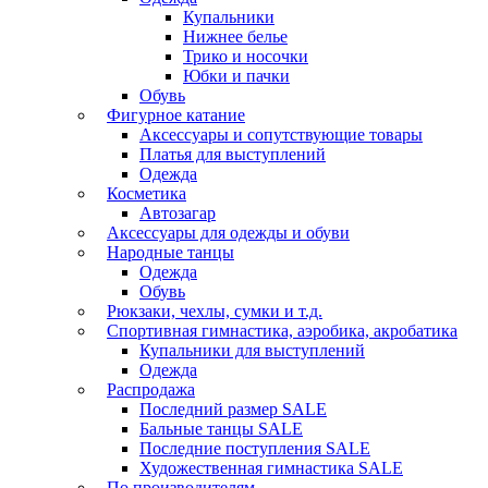
Купальники
Нижнее белье
Трико и носочки
Юбки и пачки
Обувь
Фигурное катание
Аксессуары и сопутствующие товары
Платья для выступлений
Одежда
Косметика
Автозагар
Аксессуары для одежды и обуви
Народные танцы
Одежда
Обувь
Рюкзаки, чехлы, сумки и т.д.
Спортивная гимнастика, аэробика, акробатика
Купальники для выступлений
Одежда
Распродажа
Последний размер SALE
Бальные танцы SALE
Последние поступления SALE
Художественная гимнастика SALE
По производителям