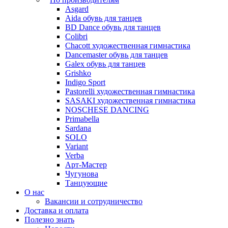
Asgard
Аida обувь для танцев
BD Dance обувь для танцев
Colibri
Chacott художественная гимнастика
Dancemaster обувь для танцев
Galex обувь для танцев
Grishko
Indigo Sport
Pastorelli художественная гимнастика
SASAKI художественная гимнастика
NOSCHESE DANCING
Primabella
Sardana
SOLO
Variant
Verba
Арт-Мастер
Чугунова
Танцующие
О нас
Вакансии и сотрудничество
Доставка и оплата
Полезно знать