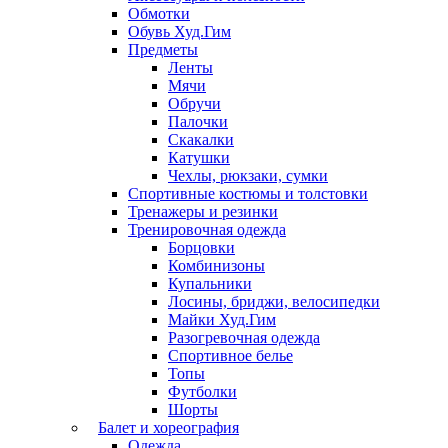
Обмотки
Обувь Худ.Гим
Предметы
Ленты
Мячи
Обручи
Палочки
Скакалки
Катушки
Чехлы, рюкзаки, сумки
Спортивные костюмы и толстовки
Тренажеры и резинки
Тренировочная одежда
Борцовки
Комбинизоны
Купальники
Лосины, бриджи, велосипедки
Майки Худ.Гим
Разогревочная одежда
Спортивное белье
Топы
Футболки
Шорты
Балет и хореография
Одежда