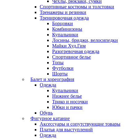
Чехлы, рюкзаки, сумки
Спортивные костюмы и толстовки
Тренажеры и резинки
Тренировочная одежда
Борцовки
Комбинизоны
Купальники
Лосины, бриджи, велосипедки
Майки Худ.Гим
Разогревочная одежда
Спортивное белье
Топы
Футболки
Шорты
Балет и хореография
Одежда
Купальники
Нижнее белье
Трико и носочки
Юбки и пачки
Обувь
Фигурное катание
Аксессуары и сопутствующие товары
Платья для выступлений
Одежда