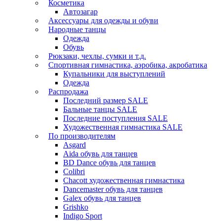
Косметика
Автозагар
Аксессуары для одежды и обуви
Народные танцы
Одежда
Обувь
Рюкзаки, чехлы, сумки и т.д.
Спортивная гимнастика, аэробика, акробатика
Купальники для выступлений
Одежда
Распродажа
Последний размер SALE
Бальные танцы SALE
Последние поступления SALE
Художественная гимнастика SALE
По производителям
Asgard
Аida обувь для танцев
BD Dance обувь для танцев
Colibri
Chacott художественная гимнастика
Dancemaster обувь для танцев
Galex обувь для танцев
Grishko
Indigo Sport