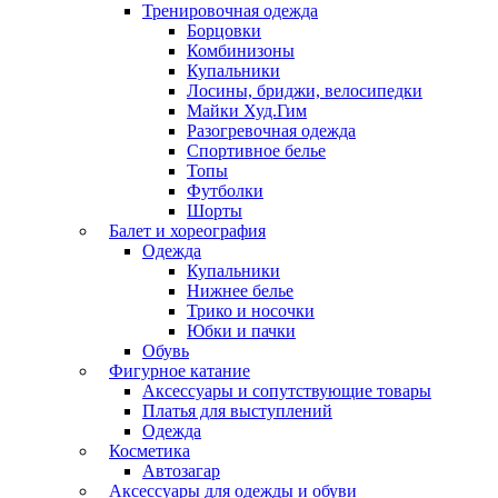
Тренировочная одежда
Борцовки
Комбинизоны
Купальники
Лосины, бриджи, велосипедки
Майки Худ.Гим
Разогревочная одежда
Спортивное белье
Топы
Футболки
Шорты
Балет и хореография
Одежда
Купальники
Нижнее белье
Трико и носочки
Юбки и пачки
Обувь
Фигурное катание
Аксессуары и сопутствующие товары
Платья для выступлений
Одежда
Косметика
Автозагар
Аксессуары для одежды и обуви