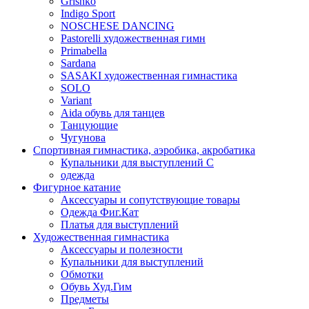
Grishko
Indigo Sport
NOSCHESE DANCING
Pastorelli художественная гимн
Primabella
Sardana
SASAKI художественная гимнастика
SOLO
Variant
Аida обувь для танцев
Танцующие
Чугунова
Спортивная гимнастика, аэробика, акробатика
Купальники для выступлений С
одежда
Фигурное катание
Аксессуары и сопутствующие товары
Одежда Фиг.Кат
Платья для выступлений
Художественная гимнастика
Аксессуары и полезности
Купальники для выступлений
Обмотки
Обувь Худ.Гим
Предметы