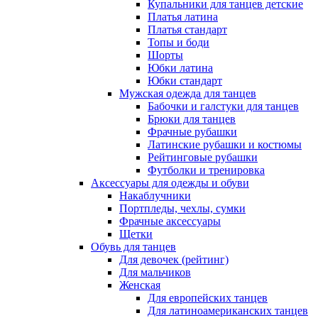
Купальники для танцев детские
Платья латина
Платья стандарт
Топы и боди
Шорты
Юбки латина
Юбки стандарт
Мужская одежда для танцев
Бабочки и галстуки для танцев
Брюки для танцев
Фрачные рубашки
Латинские рубашки и костюмы
Рейтинговые рубашки
Футболки и тренировка
Аксессуары для одежды и обуви
Накаблучники
Портпледы, чехлы, сумки
Фрачные аксессуары
Щетки
Обувь для танцев
Для девочек (рейтинг)
Для мальчиков
Женская
Для европейских танцев
Для латиноамериканских танцев