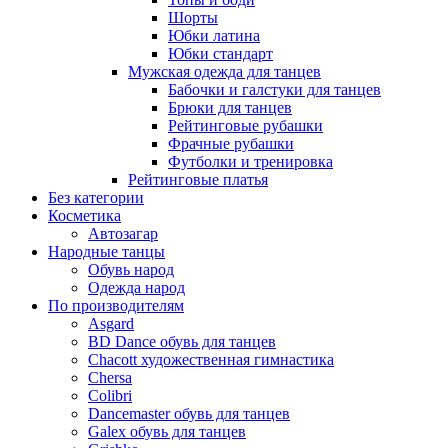
Шорты
Юбки латина
Юбки стандарт
Мужская одежда для танцев
Бабочки и галстуки для танцев
Брюки для танцев
Рейтинговые рубашки
Фрачные рубашки
Футболки и тренировка
Рейтинговые платья
Без категории
Косметика
Автозагар
Народные танцы
Обувь народ
Одежда народ
По производителям
Asgard
BD Dance обувь для танцев
Chacott художественная гимнастика
Chersa
Colibri
Dancemaster обувь для танцев
Galex обувь для танцев