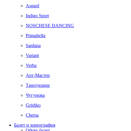
Asgard
Indigo Sport
NOSCHESE DANCING
Primabella
Sardana
Variant
Verba
Арт-Мастер
Танцующие
Чугунова
Grishko
Chersa
Балет и хореография
Обувь балет