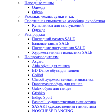
Народные танцы
Одежда
Обувь
Рюкзаки, чехлы, сумки и т.д.
Спортивная гимнастика, аэробика, акробатика
Купальники для выступлений
Одежда
Распродажа
Последний размер SALE
Бальные танцы SALE
Последние поступления SALE
Художественная гимнастика SALE
По производителям
Asgard
Аida обувь для танцев
BD Dance обувь для танцев
Colibri
Chacott художественная гимнастика
Dancemaster обувь для танцев
Galex обувь для танцев
Grishko
Indigo Sport
Pastorelli художественная гимнастика
SASAKI художественная гимнастика
NOSCHESE DANCING