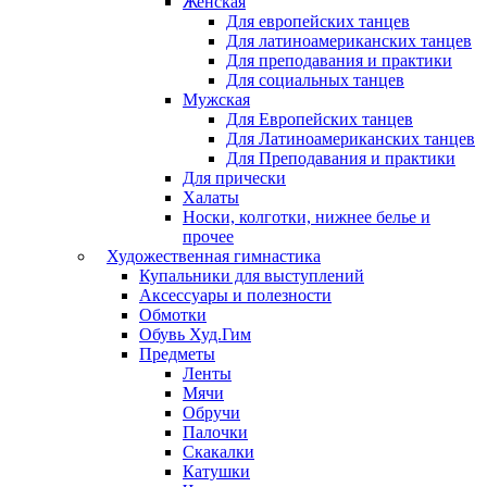
Женская
Для европейских танцев
Для латиноамериканских танцев
Для преподавания и практики
Для социальных танцев
Мужская
Для Европейских танцев
Для Латиноамериканских танцев
Для Преподавания и практики
Для прически
Халаты
Носки, колготки, нижнее белье и
прочее
Художественная гимнастика
Купальники для выступлений
Аксессуары и полезности
Обмотки
Обувь Худ.Гим
Предметы
Ленты
Мячи
Обручи
Палочки
Скакалки
Катушки