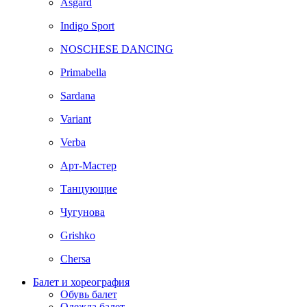
Asgard
Indigo Sport
NOSCHESE DANCING
Primabella
Sardana
Variant
Verba
Арт-Мастер
Танцующие
Чугунова
Grishko
Chersa
Балет и хореография
Обувь балет
Одежда балет