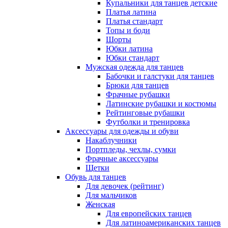
Купальники для танцев детские
Платья латина
Платья стандарт
Топы и боди
Шорты
Юбки латина
Юбки стандарт
Мужская одежда для танцев
Бабочки и галстуки для танцев
Брюки для танцев
Фрачные рубашки
Латинские рубашки и костюмы
Рейтинговые рубашки
Футболки и тренировка
Аксессуары для одежды и обуви
Накаблучники
Портпледы, чехлы, сумки
Фрачные аксессуары
Щетки
Обувь для танцев
Для девочек (рейтинг)
Для мальчиков
Женская
Для европейских танцев
Для латиноамериканских танцев