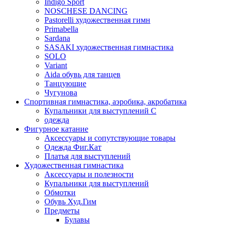
Indigo Sport
NOSCHESE DANCING
Pastorelli художественная гимн
Primabella
Sardana
SASAKI художественная гимнастика
SOLO
Variant
Аida обувь для танцев
Танцующие
Чугунова
Спортивная гимнастика, аэробика, акробатика
Купальники для выступлений С
одежда
Фигурное катание
Аксессуары и сопутствующие товары
Одежда Фиг.Кат
Платья для выступлений
Художественная гимнастика
Аксессуары и полезности
Купальники для выступлений
Обмотки
Обувь Худ.Гим
Предметы
Булавы