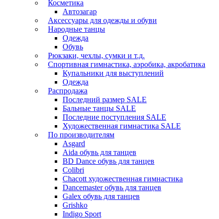
Косметика
Автозагар
Аксессуары для одежды и обуви
Народные танцы
Одежда
Обувь
Рюкзаки, чехлы, сумки и т.д.
Спортивная гимнастика, аэробика, акробатика
Купальники для выступлений
Одежда
Распродажа
Последний размер SALE
Бальные танцы SALE
Последние поступления SALE
Художественная гимнастика SALE
По производителям
Asgard
Аida обувь для танцев
BD Dance обувь для танцев
Colibri
Chacott художественная гимнастика
Dancemaster обувь для танцев
Galex обувь для танцев
Grishko
Indigo Sport