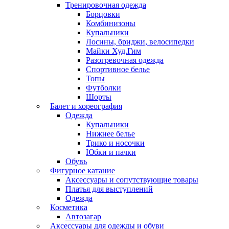
Тренировочная одежда
Борцовки
Комбинизоны
Купальники
Лосины, бриджи, велосипедки
Майки Худ.Гим
Разогревочная одежда
Спортивное белье
Топы
Футболки
Шорты
Балет и хореография
Одежда
Купальники
Нижнее белье
Трико и носочки
Юбки и пачки
Обувь
Фигурное катание
Аксессуары и сопутствующие товары
Платья для выступлений
Одежда
Косметика
Автозагар
Аксессуары для одежды и обуви