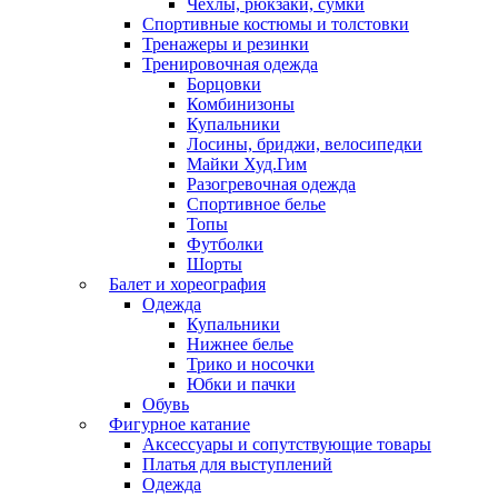
Чехлы, рюкзаки, сумки
Спортивные костюмы и толстовки
Тренажеры и резинки
Тренировочная одежда
Борцовки
Комбинизоны
Купальники
Лосины, бриджи, велосипедки
Майки Худ.Гим
Разогревочная одежда
Спортивное белье
Топы
Футболки
Шорты
Балет и хореография
Одежда
Купальники
Нижнее белье
Трико и носочки
Юбки и пачки
Обувь
Фигурное катание
Аксессуары и сопутствующие товары
Платья для выступлений
Одежда