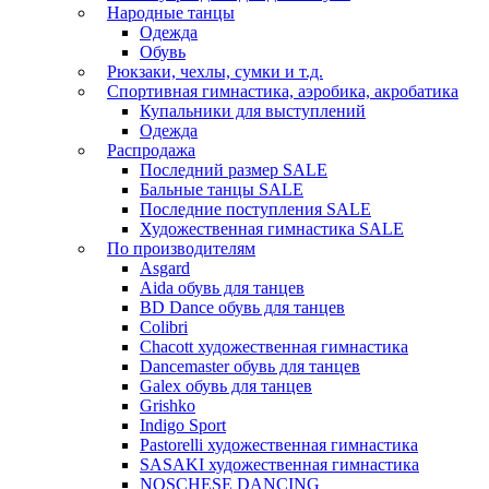
Народные танцы
Одежда
Обувь
Рюкзаки, чехлы, сумки и т.д.
Спортивная гимнастика, аэробика, акробатика
Купальники для выступлений
Одежда
Распродажа
Последний размер SALE
Бальные танцы SALE
Последние поступления SALE
Художественная гимнастика SALE
По производителям
Asgard
Аida обувь для танцев
BD Dance обувь для танцев
Colibri
Chacott художественная гимнастика
Dancemaster обувь для танцев
Galex обувь для танцев
Grishko
Indigo Sport
Pastorelli художественная гимнастика
SASAKI художественная гимнастика
NOSCHESE DANCING