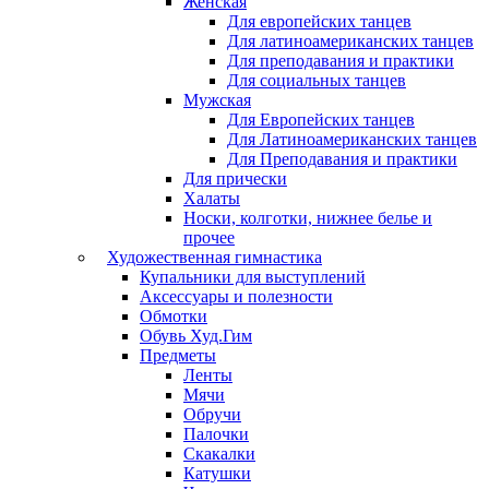
Женская
Для европейских танцев
Для латиноамериканских танцев
Для преподавания и практики
Для социальных танцев
Мужская
Для Европейских танцев
Для Латиноамериканских танцев
Для Преподавания и практики
Для прически
Халаты
Носки, колготки, нижнее белье и
прочее
Художественная гимнастика
Купальники для выступлений
Аксессуары и полезности
Обмотки
Обувь Худ.Гим
Предметы
Ленты
Мячи
Обручи
Палочки
Скакалки
Катушки