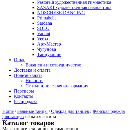
Pastorelli художественная гимнастика
SASAKI художественная гимнастика
NOSCHESE DANCING
Primabella
Sardana
SOLO
Variant
Verba
Арт-Мастер
Чугунова
Танцующие
О нас
Вакансии и сотрудничество
Доставка и оплата
Полезно знать
Новости
Статьи и полезная информация
Партнеры
Контакты
Распродажа
Home
/
Бальные танцы
/
Одежда для танцев
/
Женская одежда
для танцев
/ Платья латина
Каталог товаров
Магазин все для танцев и гимнастики