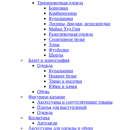
Тренировочная одежда
Борцовки
Комбинизоны
Купальники
Лосины, бриджи, велосипедки
Майки Худ.Гим
Разогревочная одежда
Спортивное белье
Топы
Футболки
Шорты
Балет и хореография
Одежда
Купальники
Нижнее белье
Трико и носочки
Юбки и пачки
Обувь
Фигурное катание
Аксессуары и сопутствующие товары
Платья для выступлений
Одежда
Косметика
Автозагар
Аксессуары для одежды и обуви