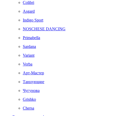
Colibri
Asgard
Indigo Sport
NOSCHESE DANCING
Primabella
Sardana
Variant
Verba
Арт-Мастер
Танцующие
Чугунова
Grishko
Chersa