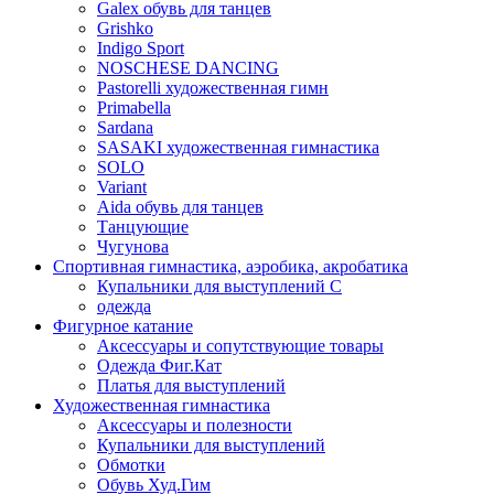
Galex обувь для танцев
Grishko
Indigo Sport
NOSCHESE DANCING
Pastorelli художественная гимн
Primabella
Sardana
SASAKI художественная гимнастика
SOLO
Variant
Аida обувь для танцев
Танцующие
Чугунова
Спортивная гимнастика, аэробика, акробатика
Купальники для выступлений С
одежда
Фигурное катание
Аксессуары и сопутствующие товары
Одежда Фиг.Кат
Платья для выступлений
Художественная гимнастика
Аксессуары и полезности
Купальники для выступлений
Обмотки
Обувь Худ.Гим