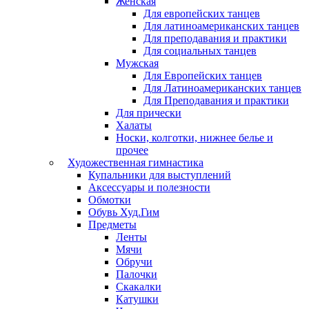
Женская
Для европейских танцев
Для латиноамериканских танцев
Для преподавания и практики
Для социальных танцев
Мужская
Для Европейских танцев
Для Латиноамериканских танцев
Для Преподавания и практики
Для прически
Халаты
Носки, колготки, нижнее белье и
прочее
Художественная гимнастика
Купальники для выступлений
Аксессуары и полезности
Обмотки
Обувь Худ.Гим
Предметы
Ленты
Мячи
Обручи
Палочки
Скакалки
Катушки