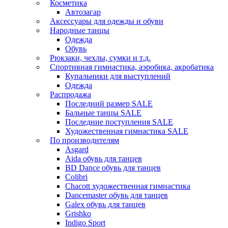
Косметика
Автозагар
Аксессуары для одежды и обуви
Народные танцы
Одежда
Обувь
Рюкзаки, чехлы, сумки и т.д.
Спортивная гимнастика, аэробика, акробатика
Купальники для выступлений
Одежда
Распродажа
Последний размер SALE
Бальные танцы SALE
Последние поступления SALE
Художественная гимнастика SALE
По производителям
Asgard
Аida обувь для танцев
BD Dance обувь для танцев
Colibri
Chacott художественная гимнастика
Dancemaster обувь для танцев
Galex обувь для танцев
Grishko
Indigo Sport