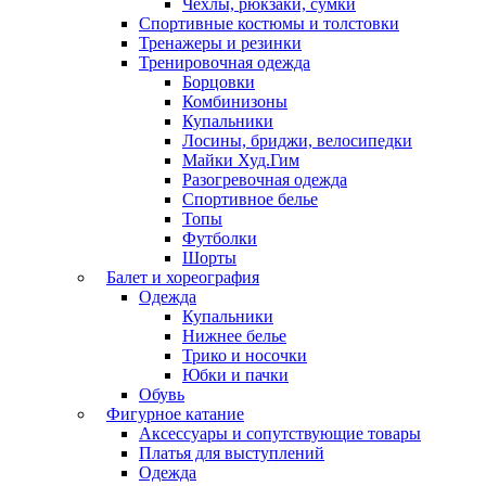
Чехлы, рюкзаки, сумки
Спортивные костюмы и толстовки
Тренажеры и резинки
Тренировочная одежда
Борцовки
Комбинизоны
Купальники
Лосины, бриджи, велосипедки
Майки Худ.Гим
Разогревочная одежда
Спортивное белье
Топы
Футболки
Шорты
Балет и хореография
Одежда
Купальники
Нижнее белье
Трико и носочки
Юбки и пачки
Обувь
Фигурное катание
Аксессуары и сопутствующие товары
Платья для выступлений
Одежда