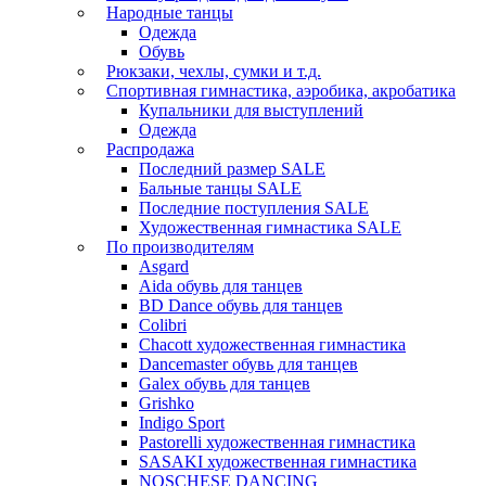
Народные танцы
Одежда
Обувь
Рюкзаки, чехлы, сумки и т.д.
Спортивная гимнастика, аэробика, акробатика
Купальники для выступлений
Одежда
Распродажа
Последний размер SALE
Бальные танцы SALE
Последние поступления SALE
Художественная гимнастика SALE
По производителям
Asgard
Аida обувь для танцев
BD Dance обувь для танцев
Colibri
Chacott художественная гимнастика
Dancemaster обувь для танцев
Galex обувь для танцев
Grishko
Indigo Sport
Pastorelli художественная гимнастика
SASAKI художественная гимнастика
NOSCHESE DANCING