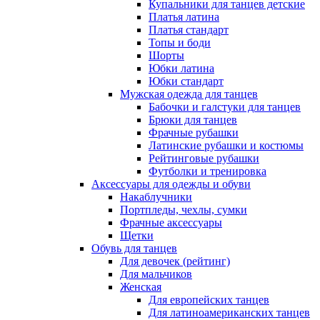
Купальники для танцев детские
Платья латина
Платья стандарт
Топы и боди
Шорты
Юбки латина
Юбки стандарт
Мужская одежда для танцев
Бабочки и галстуки для танцев
Брюки для танцев
Фрачные рубашки
Латинские рубашки и костюмы
Рейтинговые рубашки
Футболки и тренировка
Аксессуары для одежды и обуви
Накаблучники
Портпледы, чехлы, сумки
Фрачные аксессуары
Щетки
Обувь для танцев
Для девочек (рейтинг)
Для мальчиков
Женская
Для европейских танцев
Для латиноамериканских танцев