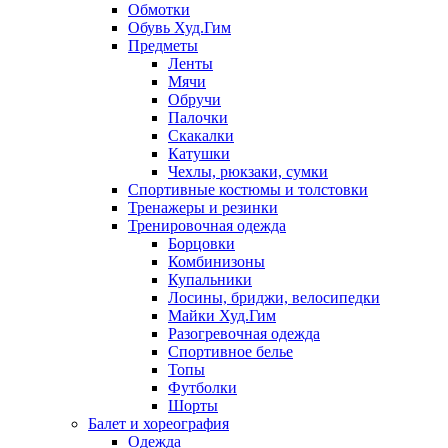
Обмотки
Обувь Худ.Гим
Предметы
Ленты
Мячи
Обручи
Палочки
Скакалки
Катушки
Чехлы, рюкзаки, сумки
Спортивные костюмы и толстовки
Тренажеры и резинки
Тренировочная одежда
Борцовки
Комбинизоны
Купальники
Лосины, бриджи, велосипедки
Майки Худ.Гим
Разогревочная одежда
Спортивное белье
Топы
Футболки
Шорты
Балет и хореография
Одежда