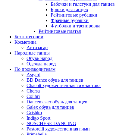
Бабочки и галстуки для танцев
Брюки для танцев
Рейтинговые рубашки
Фрачные рубашки
Футболки и тренировка
Рейтинговые платья
Без категории
Косметика
Автозагар
Народные танцы
Обувь народ
Одежда народ
По производителям
Asgard
BD Dance обувь для танцев
Chacott художественная гимнастика
Chersa
Colibri
Dancemaster обувь для танцев
Galex обувь для танцев
Grishko
Indigo Sport
NOSCHESE DANCING
Pastorelli художественная гимн
Primabella