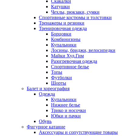
Скакалки
Катушки
Чехлы, рюкзаки, сумки
Спортивные костюмы и толстовки
Тренажеры и резинки
Тренировочная одежда
Борцовки
Комбинизоны
Купальники
Лосины, бриджи, велосипедки
Майки Худ.Гим
Разогревочная одежда
Спортивное белье
Топы
Футболки
Шорты
Балет и хореография
Одежда
Купальники
Нижнее белье
Трико и носочки
Юбки и пачки
Обувь
Фигурное катание
Аксессуары и сопутствующие товары