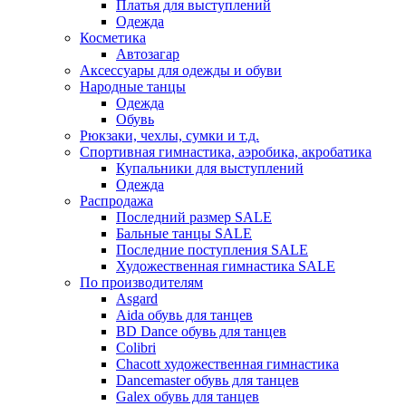
Платья для выступлений
Одежда
Косметика
Автозагар
Аксессуары для одежды и обуви
Народные танцы
Одежда
Обувь
Рюкзаки, чехлы, сумки и т.д.
Спортивная гимнастика, аэробика, акробатика
Купальники для выступлений
Одежда
Распродажа
Последний размер SALE
Бальные танцы SALE
Последние поступления SALE
Художественная гимнастика SALE
По производителям
Asgard
Аida обувь для танцев
BD Dance обувь для танцев
Colibri
Chacott художественная гимнастика
Dancemaster обувь для танцев
Galex обувь для танцев