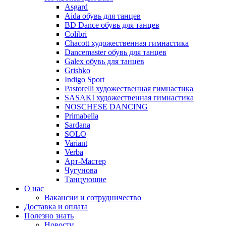
Asgard
Аida обувь для танцев
BD Dance обувь для танцев
Colibri
Chacott художественная гимнастика
Dancemaster обувь для танцев
Galex обувь для танцев
Grishko
Indigo Sport
Pastorelli художественная гимнастика
SASAKI художественная гимнастика
NOSCHESE DANCING
Primabella
Sardana
SOLO
Variant
Verba
Арт-Мастер
Чугунова
Танцующие
О нас
Вакансии и сотрудничество
Доставка и оплата
Полезно знать
Новости