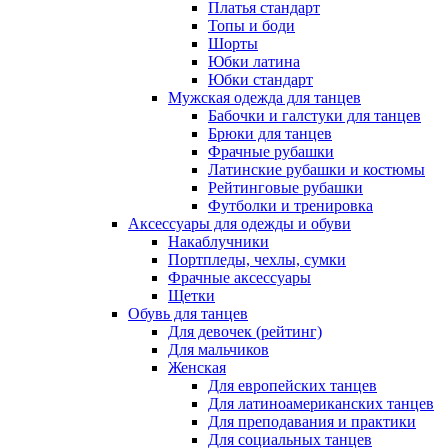
Платья стандарт
Топы и боди
Шорты
Юбки латина
Юбки стандарт
Мужская одежда для танцев
Бабочки и галстуки для танцев
Брюки для танцев
Фрачные рубашки
Латинские рубашки и костюмы
Рейтинговые рубашки
Футболки и тренировка
Аксессуары для одежды и обуви
Накаблучники
Портпледы, чехлы, сумки
Фрачные аксессуары
Щетки
Обувь для танцев
Для девочек (рейтинг)
Для мальчиков
Женская
Для европейских танцев
Для латиноамериканских танцев
Для преподавания и практики
Для социальных танцев