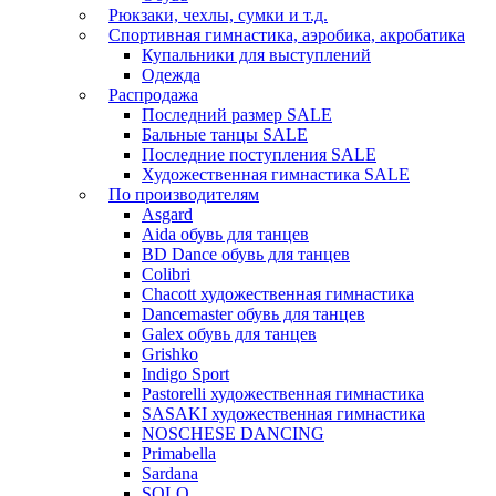
Рюкзаки, чехлы, сумки и т.д.
Спортивная гимнастика, аэробика, акробатика
Купальники для выступлений
Одежда
Распродажа
Последний размер SALE
Бальные танцы SALE
Последние поступления SALE
Художественная гимнастика SALE
По производителям
Asgard
Аida обувь для танцев
BD Dance обувь для танцев
Colibri
Chacott художественная гимнастика
Dancemaster обувь для танцев
Galex обувь для танцев
Grishko
Indigo Sport
Pastorelli художественная гимнастика
SASAKI художественная гимнастика
NOSCHESE DANCING
Primabella
Sardana
SOLO