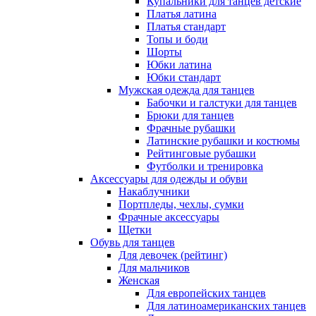
Купальники для танцев детские
Платья латина
Платья стандарт
Топы и боди
Шорты
Юбки латина
Юбки стандарт
Мужская одежда для танцев
Бабочки и галстуки для танцев
Брюки для танцев
Фрачные рубашки
Латинские рубашки и костюмы
Рейтинговые рубашки
Футболки и тренировка
Аксессуары для одежды и обуви
Накаблучники
Портпледы, чехлы, сумки
Фрачные аксессуары
Щетки
Обувь для танцев
Для девочек (рейтинг)
Для мальчиков
Женская
Для европейских танцев
Для латиноамериканских танцев