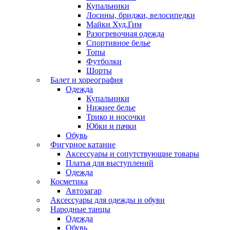
Купальники
Лосины, бриджи, велосипедки
Майки Худ.Гим
Разогревочная одежда
Спортивное белье
Топы
Футболки
Шорты
Балет и хореография
Одежда
Купальники
Нижнее белье
Трико и носочки
Юбки и пачки
Обувь
Фигурное катание
Аксессуары и сопутствующие товары
Платья для выступлений
Одежда
Косметика
Автозагар
Аксессуары для одежды и обуви
Народные танцы
Одежда
Обувь