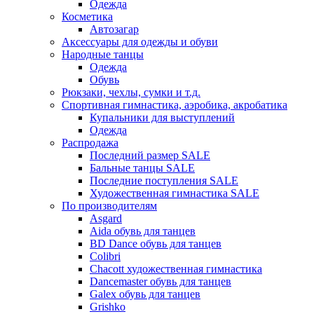
Одежда
Косметика
Автозагар
Аксессуары для одежды и обуви
Народные танцы
Одежда
Обувь
Рюкзаки, чехлы, сумки и т.д.
Спортивная гимнастика, аэробика, акробатика
Купальники для выступлений
Одежда
Распродажа
Последний размер SALE
Бальные танцы SALE
Последние поступления SALE
Художественная гимнастика SALE
По производителям
Asgard
Аida обувь для танцев
BD Dance обувь для танцев
Colibri
Chacott художественная гимнастика
Dancemaster обувь для танцев
Galex обувь для танцев
Grishko