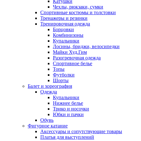
Катушки
Чехлы, рюкзаки, сумки
Спортивные костюмы и толстовки
Тренажеры и резинки
Тренировочная одежда
Борцовки
Комбинизоны
Купальники
Лосины, бриджи, велосипедки
Майки Худ.Гим
Разогревочная одежда
Спортивное белье
Топы
Футболки
Шорты
Балет и хореография
Одежда
Купальники
Нижнее белье
Трико и носочки
Юбки и пачки
Обувь
Фигурное катание
Аксессуары и сопутствующие товары
Платья для выступлений