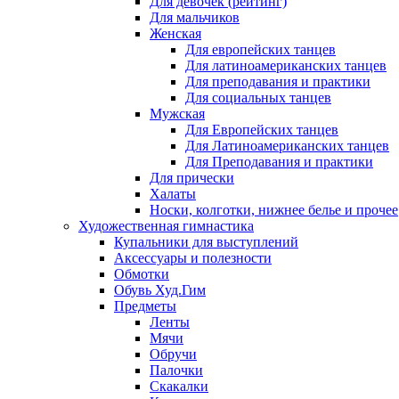
Для девочек (рейтинг)
Для мальчиков
Женская
Для европейских танцев
Для латиноамериканских танцев
Для преподавания и практики
Для социальных танцев
Мужская
Для Европейских танцев
Для Латиноамериканских танцев
Для Преподавания и практики
Для прически
Халаты
Носки, колготки, нижнее белье и прочее
Художественная гимнастика
Купальники для выступлений
Аксессуары и полезности
Обмотки
Обувь Худ.Гим
Предметы
Ленты
Мячи
Обручи
Палочки
Скакалки