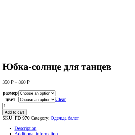
Юбка-солнце для танцев
350
₽
–
860
₽
размер
цвет
Clear
Юбка-
солнце
Add to cart
для
SKU:
FD 970
Category:
Одежда балет
танцев
quantity
Description
Additional information