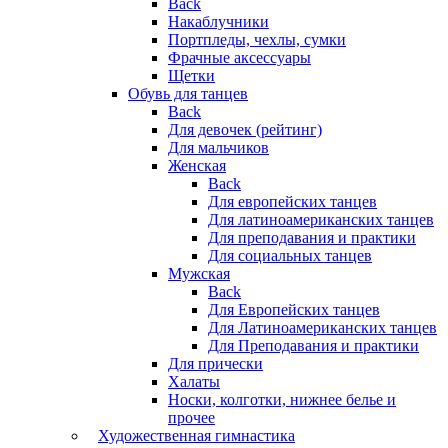
Back
Накаблучники
Портпледы, чехлы, сумки
Фрачные аксессуары
Щетки
Обувь для танцев
Back
Для девочек (рейтинг)
Для мальчиков
Женская
Back
Для европейских танцев
Для латиноамериканских танцев
Для преподавания и практики
Для социальных танцев
Мужская
Back
Для Европейских танцев
Для Латиноамериканских танцев
Для Преподавания и практики
Для прически
Халаты
Носки, колготки, нижнее белье и
прочее
Художественная гимнастика