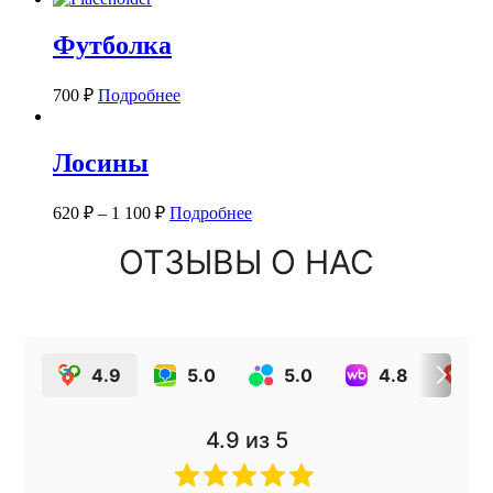
Футболка
700
₽
Подробнее
Лосины
620
₽
–
1 100
₽
Подробнее
ОТЗЫВЫ О НАС
4.9
5.0
5.0
4.8
4
4.9
из 5