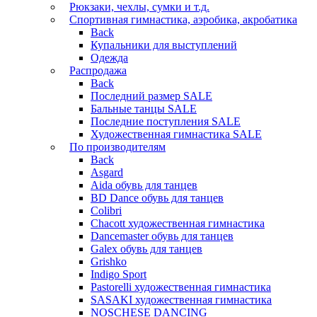
Рюкзаки, чехлы, сумки и т.д.
Спортивная гимнастика, аэробика, акробатика
Back
Купальники для выступлений
Одежда
Распродажа
Back
Последний размер SALE
Бальные танцы SALE
Последние поступления SALE
Художественная гимнастика SALE
По производителям
Back
Asgard
Аida обувь для танцев
BD Dance обувь для танцев
Colibri
Chacott художественная гимнастика
Dancemaster обувь для танцев
Galex обувь для танцев
Grishko
Indigo Sport
Pastorelli художественная гимнастика
SASAKI художественная гимнастика
NOSCHESE DANCING