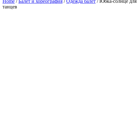
Home
/
Балет и хореография
/
Одежда балет
/ Юбка-солнце для
танцев