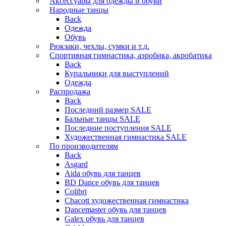
Аксессуары для одежды и обуви
Народные танцы
Back
Одежда
Обувь
Рюкзаки, чехлы, сумки и т.д.
Спортивная гимнастика, аэробика, акробатика
Back
Купальники для выступлений
Одежда
Распродажа
Back
Последний размер SALE
Бальные танцы SALE
Последние поступления SALE
Художественная гимнастика SALE
По производителям
Back
Asgard
Аida обувь для танцев
BD Dance обувь для танцев
Colibri
Chacott художественная гимнастика
Dancemaster обувь для танцев
Galex обувь для танцев