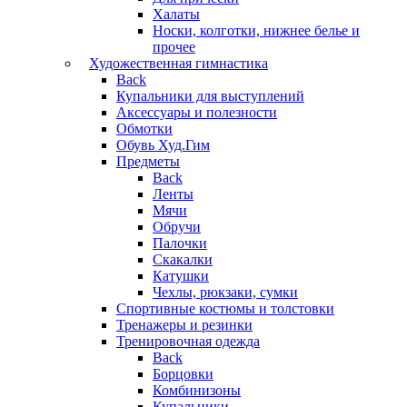
Халаты
Носки, колготки, нижнее белье и
прочее
Художественная гимнастика
Back
Купальники для выступлений
Аксессуары и полезности
Обмотки
Обувь Худ.Гим
Предметы
Back
Ленты
Мячи
Обручи
Палочки
Скакалки
Катушки
Чехлы, рюкзаки, сумки
Спортивные костюмы и толстовки
Тренажеры и резинки
Тренировочная одежда
Back
Борцовки
Комбинизоны
Купальники