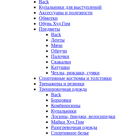
Back
Купальники для выступлений
Аксессуары и полезности
Обмотки
Обувь Худ.Гим
Предметы
Back
Ленты
Мячи
Обручи
Палочки
Скакалки
Катушки
Чехлы, рюкзаки, сумки
Спортивные костюмы и толстовки
Тренажеры и резинки
Тренировочная одежда
Back
Борцовки
Комбинизоны
Купальники
Лосины, бриджи, велосипедки
Майки Худ.Гим
Разогревочная одежда
Спортивное белье