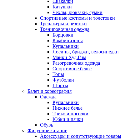
Скакалки
Катушки
Чехлы, рюкзаки, сумки
Спортивные костюмы и толстовки
Тренажеры и резинки
Тренировочная одежда
Борцовки
Комбинизоны
Купальники
Лосины, бриджи, велосипедки
Майки Худ.Гим
Разогревочная одежда
Спортивное белье
Топы
Футболки
Шорты
Балет и хореография
Одежда
Купальники
Нижнее белье
Трико и носочки
Юбки и пачки
Обувь
Фигурное катание
Аксессуары и сопутствующие товары