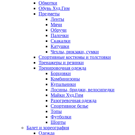
Обмотки
Обувь Худ.Гим
Предметы
Ленты
Мячи
Обручи
Палочки
Скакалки
Катушки
Чехлы, рюкзаки, сумки
Спортивные костюмы и толстовки
Тренажеры и резинки
Тренировочная одежда
Борцовки
Комбинизоны
Купальники
Лосины, бриджи, велосипедки
Майки Худ.Гим
Разогревочная одежда
Спортивное белье
Топы
Футболки
Шорты
Балет и хореография
Одежда