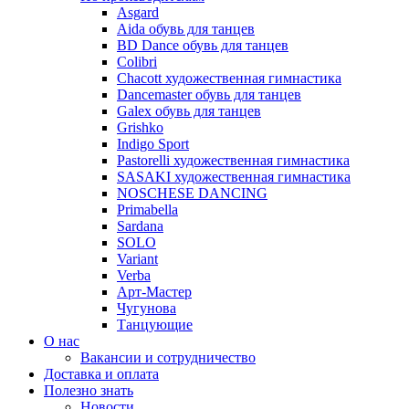
Asgard
Аida обувь для танцев
BD Dance обувь для танцев
Colibri
Chacott художественная гимнастика
Dancemaster обувь для танцев
Galex обувь для танцев
Grishko
Indigo Sport
Pastorelli художественная гимнастика
SASAKI художественная гимнастика
NOSCHESE DANCING
Primabella
Sardana
SOLO
Variant
Verba
Арт-Мастер
Чугунова
Танцующие
О нас
Вакансии и сотрудничество
Доставка и оплата
Полезно знать
Новости