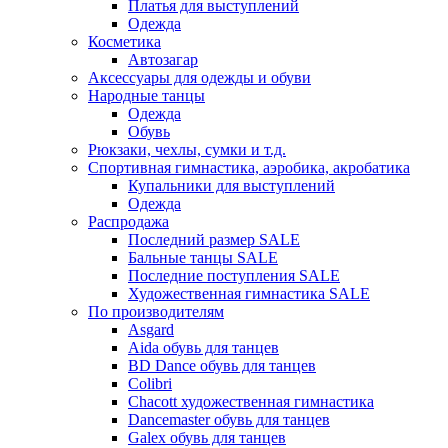
Платья для выступлений
Одежда
Косметика
Автозагар
Аксессуары для одежды и обуви
Народные танцы
Одежда
Обувь
Рюкзаки, чехлы, сумки и т.д.
Спортивная гимнастика, аэробика, акробатика
Купальники для выступлений
Одежда
Распродажа
Последний размер SALE
Бальные танцы SALE
Последние поступления SALE
Художественная гимнастика SALE
По производителям
Asgard
Аida обувь для танцев
BD Dance обувь для танцев
Colibri
Chacott художественная гимнастика
Dancemaster обувь для танцев
Galex обувь для танцев