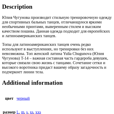
Description
Юлия Чугунова производит стильную тренировочную одежду
для спортивных бальных танцев, отличающуюся яркими
необычными принтами, выверенным стилем и высоким
качеством пошива. Данная одежда подходит для европейских
и латиноамериканских танцев.
Топы для латиноамериканских танцев очень редко
используют в выступлениях, но тренировки без них
невозможны. Топ женский латина Yulia Chugunova (Юлия
Чугунова) T-14 – важная составная часть гардероба девушек,
которые связали свою жизнь с танцами. Сочетание сетки и
высокого воротника придаст вашему образу загадочность и
подчеркнет линии тела.
Additional information
цвет
черный
размер
L
,
m
,
s
,
xs
,
xxs