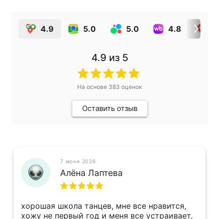
4.9
5.0
5.0
4.8
4
4.9
из 5
На основе
383
оценок
Оставить отзыв
7 июня 2026
Алёна Лаптева
хорошая школа танцев, мне все нравится,
хожу не первый год и меня все устраивает,