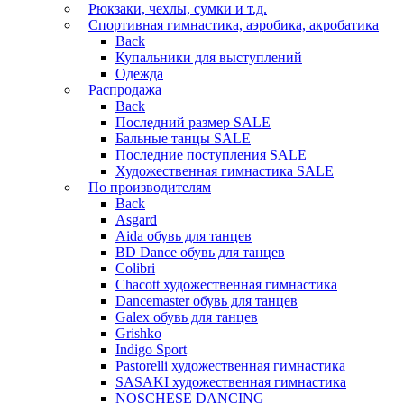
Рюкзаки, чехлы, сумки и т.д.
Спортивная гимнастика, аэробика, акробатика
Back
Купальники для выступлений
Одежда
Распродажа
Back
Последний размер SALE
Бальные танцы SALE
Последние поступления SALE
Художественная гимнастика SALE
По производителям
Back
Asgard
Аida обувь для танцев
BD Dance обувь для танцев
Colibri
Chacott художественная гимнастика
Dancemaster обувь для танцев
Galex обувь для танцев
Grishko
Indigo Sport
Pastorelli художественная гимнастика
SASAKI художественная гимнастика
NOSCHESE DANCING