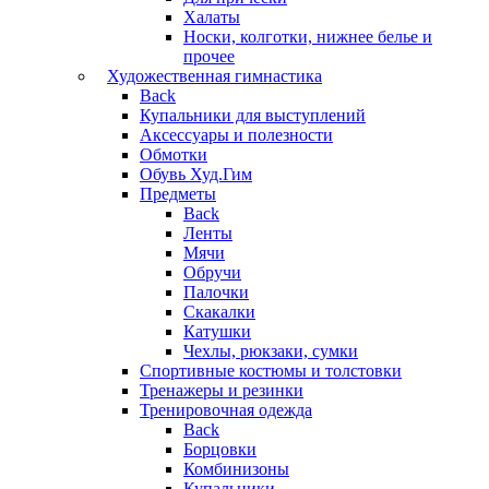
Халаты
Носки, колготки, нижнее белье и
прочее
Художественная гимнастика
Back
Купальники для выступлений
Аксессуары и полезности
Обмотки
Обувь Худ.Гим
Предметы
Back
Ленты
Мячи
Обручи
Палочки
Скакалки
Катушки
Чехлы, рюкзаки, сумки
Спортивные костюмы и толстовки
Тренажеры и резинки
Тренировочная одежда
Back
Борцовки
Комбинизоны
Купальники