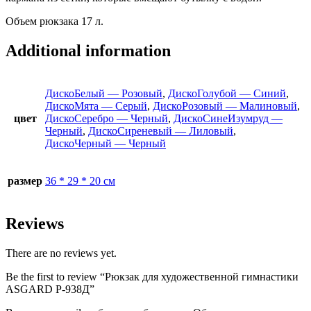
Объем рюкзака 17 л.
Additional information
ДискоБелый — Розовый
,
ДискоГолубой — Синий
,
ДискоМята — Серый
,
ДискоРозовый — Малиновый
,
цвет
ДискоСеребро — Черный
,
ДискоСинеИзумруд —
Черный
,
ДискоСиреневый — Лиловый
,
ДискоЧерный — Черный
размер
36 * 29 * 20 см
Reviews
There are no reviews yet.
Be the first to review “Рюкзак для художественной гимнастики
ASGARD Р-938Д”