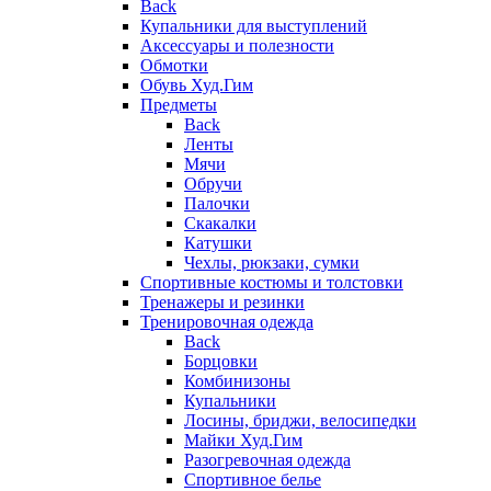
Back
Купальники для выступлений
Аксессуары и полезности
Обмотки
Обувь Худ.Гим
Предметы
Back
Ленты
Мячи
Обручи
Палочки
Скакалки
Катушки
Чехлы, рюкзаки, сумки
Спортивные костюмы и толстовки
Тренажеры и резинки
Тренировочная одежда
Back
Борцовки
Комбинизоны
Купальники
Лосины, бриджи, велосипедки
Майки Худ.Гим
Разогревочная одежда
Спортивное белье