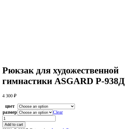
Рюкзак для художественной
гимнастики ASGARD Р-938Д
4 300
₽
цвет
размер
Clear
Рюкзак
для
Add to cart
художественной