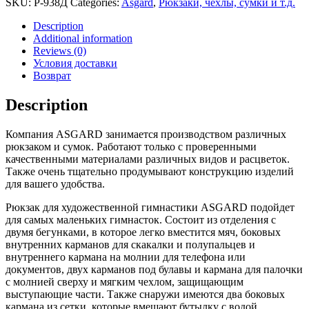
SKU:
Р-938Д
Categories:
Asgard
,
Рюкзаки, чехлы, сумки и т.д.
гимнастики
ASGARD
Description
Р-938Д
Additional information
quantity
Reviews (0)
Условия доставки
Возврат
Description
Компания ASGARD занимается производством различных
рюкзаком и сумок. Работают только с проверенными
качественными материалами различных видов и расцветок.
Также очень тщательно продумывают конструкцию изделий
для вашего удобства.
Рюкзак для художественной гимнастики ASGARD подойдет
для самых маленьких гимнасток. Состоит из отделения с
двумя бегунками, в которое легко вместится мяч, боковых
внутренних карманов для скакалки и полупальцев и
внутреннего кармана на молнии для телефона или
документов, двух карманов под булавы и кармана для палочки
с молнией сверху и мягким чехлом, защищающим
выступающие части. Также снаружи имеются два боковых
кармана из сетки, которые вмещают бутылку с водой.