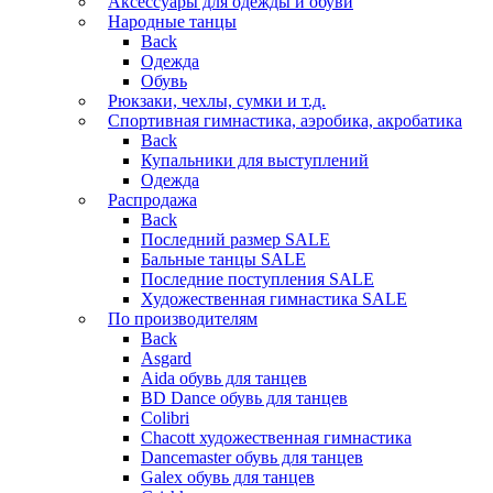
Аксессуары для одежды и обуви
Народные танцы
Back
Одежда
Обувь
Рюкзаки, чехлы, сумки и т.д.
Спортивная гимнастика, аэробика, акробатика
Back
Купальники для выступлений
Одежда
Распродажа
Back
Последний размер SALE
Бальные танцы SALE
Последние поступления SALE
Художественная гимнастика SALE
По производителям
Back
Asgard
Аida обувь для танцев
BD Dance обувь для танцев
Colibri
Chacott художественная гимнастика
Dancemaster обувь для танцев
Galex обувь для танцев