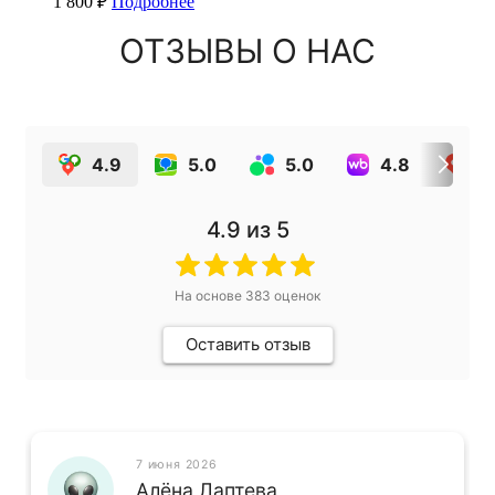
1 800
₽
Подробнее
ОТЗЫВЫ О НАС
4.9
5.0
5.0
4.8
4
4.9
из 5
На основе
383
оценок
Оставить отзыв
7 июня 2026
Алёна Лаптева