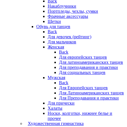
Back
Накаблучники
Портпледы, чехлы, сумки
Фрачные аксессуары
Щетки
Обувь для танцев
Back
Для девочек (рейтинг)
Для мальчиков
Женская
Back
Для европейских танцев
Для латиноамериканских танцев
Для преподавания и практики
Для социальных танцев
Мужская
Back
Для Европейских танцев
Для Латиноамериканских танцев
Для Преподавания и практики
Для прически
Халаты
Носки, колготки, нижнее белье и
прочее
Художественная гимнастика