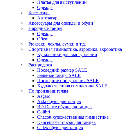
Платья для выступлений
Одежда
Косметика
Автозагар
Аксессуары для одежды и обуви
Народные танцы
Одежда
Обувь
Рюкзаки, чехлы, сумки и т.д.
Спортивная гимнастика, аэробика, акробатика
Купальники для выступлений
Одежда
Распродажа
Последний размер SALE
Бальные танцы SALE
Последние поступления SALE
Художественная гимнастика SALE
По производителям
Asgard
Аida обувь для танцев
BD Dance обувь для танцев
Colibri
Chacott художественная гимнастика
Dancemaster обувь для танцев
Galex обувь для танцев