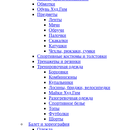
Обмотки
Обувь Худ.Гим
Предметы
Ленты
Мячи
Обручи
Палочки
Скакалки
Катушки
Чехлы, рюкзаки, сумки
Спортивные костюмы и толстовки
Тренажеры и резинки
Тренировочная одежда
Борцовки
Комбинизоны
Купальники
Лосины, бриджи, велосипедки
Майки Худ.Гим
Разогревочная одежда
Спортивное белье
Топы
Футболки
Шорты
Балет и хореография
Одежда