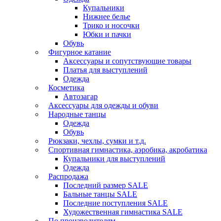
Купальники
Нижнее белье
Трико и носочки
Юбки и пачки
Обувь
Фигурное катание
Аксессуары и сопутствующие товары
Платья для выступлений
Одежда
Косметика
Автозагар
Аксессуары для одежды и обуви
Народные танцы
Одежда
Обувь
Рюкзаки, чехлы, сумки и т.д.
Спортивная гимнастика, аэробика, акробатика
Купальники для выступлений
Одежда
Распродажа
Последний размер SALE
Бальные танцы SALE
Последние поступления SALE
Художественная гимнастика SALE
По производителям