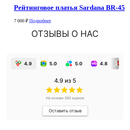
Рейтинговое платья Sardana BR-45
7 000
₽
Подробнее
ОТЗЫВЫ О НАС
4.9
5.0
5.0
4.8
4
4.9
из 5
На основе
383
оценок
Оставить отзыв