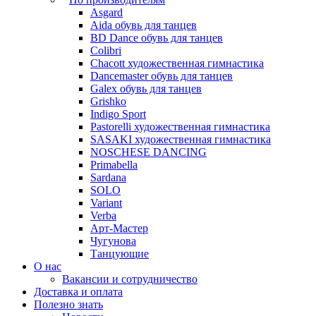
Asgard
Аida обувь для танцев
BD Dance обувь для танцев
Colibri
Chacott художественная гимнастика
Dancemaster обувь для танцев
Galex обувь для танцев
Grishko
Indigo Sport
Pastorelli художественная гимнастика
SASAKI художественная гимнастика
NOSCHESE DANCING
Primabella
Sardana
SOLO
Variant
Verba
Арт-Мастер
Чугунова
Танцующие
О нас
Вакансии и сотрудничество
Доставка и оплата
Полезно знать