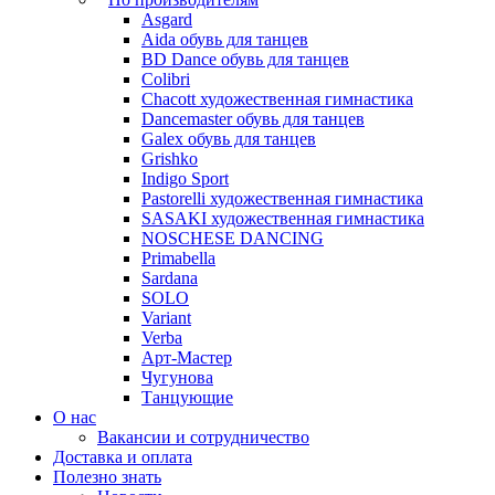
Asgard
Аida обувь для танцев
BD Dance обувь для танцев
Colibri
Chacott художественная гимнастика
Dancemaster обувь для танцев
Galex обувь для танцев
Grishko
Indigo Sport
Pastorelli художественная гимнастика
SASAKI художественная гимнастика
NOSCHESE DANCING
Primabella
Sardana
SOLO
Variant
Verba
Арт-Мастер
Чугунова
Танцующие
О нас
Вакансии и сотрудничество
Доставка и оплата
Полезно знать