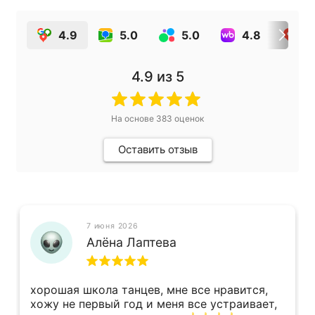
4.9
5.0
5.0
4.8
4
4.9
из 5
На основе
383
оценок
Оставить отзыв
7 июня 2026
Алёна Лаптева
хорошая школа танцев, мне все нравится,
хожу не первый год и меня все устраивает,