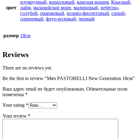
изумрудный
,
коралловый
,
красная вишня
,
Красный
,
цвет
лайм
,
малазийское море
,
малиновый
,
небесно-
голубой
,
оранжевый
,
розово-фиолетовый
,
синий
,
сиреневый
,
флуо-розовый
,
черный
размер
18см
Reviews
There are no reviews yet.
Be the first to review “Мяч PASTORELLI New Generation 18см”
Ваш адрес email не будет опубликован.
Обязательные поля
помечены
*
Your rating
*
Your review
*