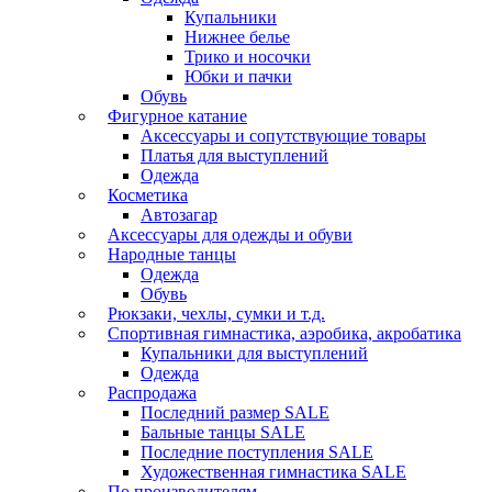
Купальники
Нижнее белье
Трико и носочки
Юбки и пачки
Обувь
Фигурное катание
Аксессуары и сопутствующие товары
Платья для выступлений
Одежда
Косметика
Автозагар
Аксессуары для одежды и обуви
Народные танцы
Одежда
Обувь
Рюкзаки, чехлы, сумки и т.д.
Спортивная гимнастика, аэробика, акробатика
Купальники для выступлений
Одежда
Распродажа
Последний размер SALE
Бальные танцы SALE
Последние поступления SALE
Художественная гимнастика SALE
По производителям