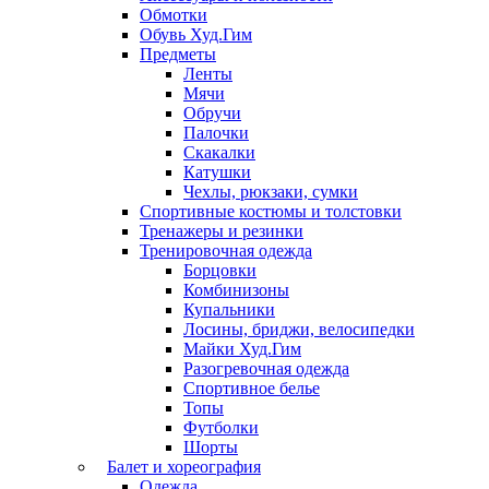
Обмотки
Обувь Худ.Гим
Предметы
Ленты
Мячи
Обручи
Палочки
Скакалки
Катушки
Чехлы, рюкзаки, сумки
Спортивные костюмы и толстовки
Тренажеры и резинки
Тренировочная одежда
Борцовки
Комбинизоны
Купальники
Лосины, бриджи, велосипедки
Майки Худ.Гим
Разогревочная одежда
Спортивное белье
Топы
Футболки
Шорты
Балет и хореография
Одежда