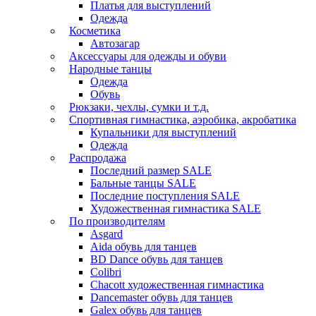
Платья для выступлений
Одежда
Косметика
Автозагар
Аксессуары для одежды и обуви
Народные танцы
Одежда
Обувь
Рюкзаки, чехлы, сумки и т.д.
Спортивная гимнастика, аэробика, акробатика
Купальники для выступлений
Одежда
Распродажа
Последний размер SALE
Бальные танцы SALE
Последние поступления SALE
Художественная гимнастика SALE
По производителям
Asgard
Аida обувь для танцев
BD Dance обувь для танцев
Colibri
Chacott художественная гимнастика
Dancemaster обувь для танцев
Galex обувь для танцев