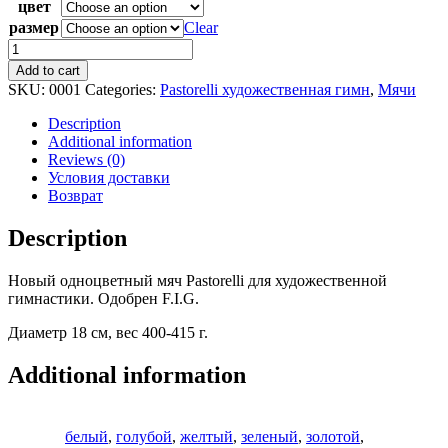
цвет
размер
Clear
Мяч
PASTORELLI
Add to cart
New
SKU:
0001
Categories:
Pastorelli художественная гимн
,
Мячи
Generation
18см
Description
quantity
Additional information
Reviews (0)
Условия доставки
Возврат
Description
Новый одноцветный мяч Pastorelli для художественной
гимнастики. Одобрен F.I.G.
Диаметр 18 см, вес 400-415 г.
Additional information
белый
,
голубой
,
желтый
,
зеленый
,
золотой
,