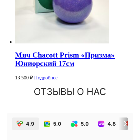
Мяч Chacott Prism «Призма»
Юниорский 17см
13 500
₽
Подробнее
ОТЗЫВЫ О НАС
4.9
5.0
5.0
4.8
4