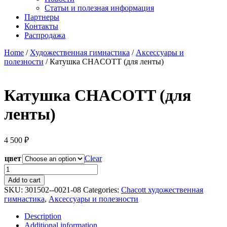
Статьи и полезная информация
Партнеры
Контакты
Распродажа
Home
/
Художественная гимнастика
/
Аксессуары и
полезности
/ Катушка CHACOTT (для ленты)
Катушка CHACOTT (для
ленты)
4 500
₽
цвет
Clear
Катушка
CHACOTT
Add to cart
(для
SKU:
301502--0021-08
Categories:
Chacott художественная
ленты)
гимнастика
,
Аксессуары и полезности
quantity
Description
Additional information