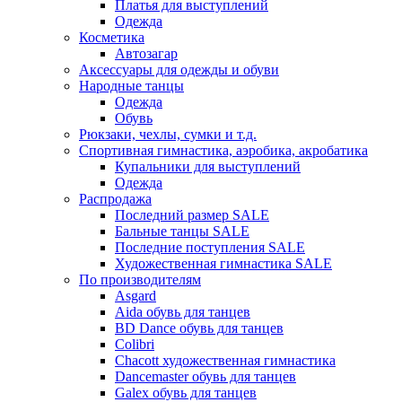
Платья для выступлений
Одежда
Косметика
Автозагар
Аксессуары для одежды и обуви
Народные танцы
Одежда
Обувь
Рюкзаки, чехлы, сумки и т.д.
Спортивная гимнастика, аэробика, акробатика
Купальники для выступлений
Одежда
Распродажа
Последний размер SALE
Бальные танцы SALE
Последние поступления SALE
Художественная гимнастика SALE
По производителям
Asgard
Аida обувь для танцев
BD Dance обувь для танцев
Colibri
Chacott художественная гимнастика
Dancemaster обувь для танцев
Galex обувь для танцев