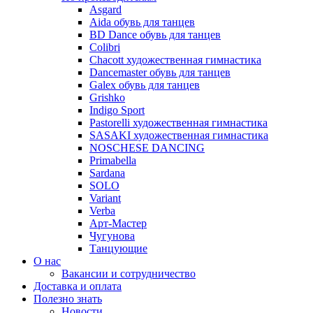
Asgard
Аida обувь для танцев
BD Dance обувь для танцев
Colibri
Chacott художественная гимнастика
Dancemaster обувь для танцев
Galex обувь для танцев
Grishko
Indigo Sport
Pastorelli художественная гимнастика
SASAKI художественная гимнастика
NOSCHESE DANCING
Primabella
Sardana
SOLO
Variant
Verba
Арт-Мастер
Чугунова
Танцующие
О нас
Вакансии и сотрудничество
Доставка и оплата
Полезно знать
Новости