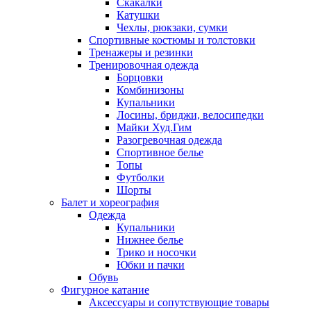
Скакалки
Катушки
Чехлы, рюкзаки, сумки
Спортивные костюмы и толстовки
Тренажеры и резинки
Тренировочная одежда
Борцовки
Комбинизоны
Купальники
Лосины, бриджи, велосипедки
Майки Худ.Гим
Разогревочная одежда
Спортивное белье
Топы
Футболки
Шорты
Балет и хореография
Одежда
Купальники
Нижнее белье
Трико и носочки
Юбки и пачки
Обувь
Фигурное катание
Аксессуары и сопутствующие товары