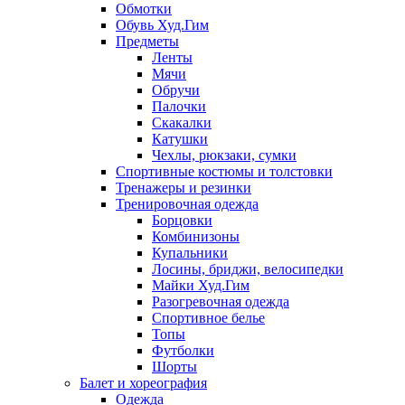
Обмотки
Обувь Худ.Гим
Предметы
Ленты
Мячи
Обручи
Палочки
Скакалки
Катушки
Чехлы, рюкзаки, сумки
Спортивные костюмы и толстовки
Тренажеры и резинки
Тренировочная одежда
Борцовки
Комбинизоны
Купальники
Лосины, бриджи, велосипедки
Майки Худ.Гим
Разогревочная одежда
Спортивное белье
Топы
Футболки
Шорты
Балет и хореография
Одежда