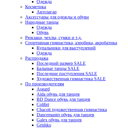
Одежда
Косметика
Автозагар
Аксессуары для одежды и обуви
Народные танцы
Одежда
Обувь
Рюкзаки, чехлы, сумки и т.д.
Спортивная гимнастика, аэробика, акробатика
Купальники для выступлений
Одежда
Распродажа
Последний размер SALE
Бальные танцы SALE
Последние поступления SALE
Художественная гимнастика SALE
По производителям
Asgard
Аida обувь для танцев
BD Dance обувь для танцев
Colibri
Chacott художественная гимнастика
Dancemaster обувь для танцев
Galex обувь для танцев
Grishko