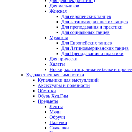
Для девочек (рейтинг)
Для мальчиков
Женская
Для европейских танцев
Для латиноамериканских танцев
Для преподавания и практики
Для социальных танцев
Мужская
Для Европейских танцев
Для Латиноамериканских танцев
Для Преподавания и практики
Для прически
Халаты
Носки, колготки, нижнее белье и прочее
Художественная гимнастика
Купальники для выступлений
Аксессуары и полезности
Обмотки
Обувь Худ.Гим
Предметы
Ленты
Мячи
Обручи
Палочки
Скакалки