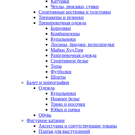
Катушки
Чехлы, рюкзаки, сумки
Спортивные костюмы и толстовки
Тренажеры и резинки
Тренировочная одежда
Борцовки
Комбинизоны
Купальники
Лосины, бриджи, велосипедки
Майки Худ.Гим
Разогревочная одежда
Спортивное белье
Топы
Футболки
Шорты
Балет и хореография
Одежда
Купальники
Нижнее белье
Трико и носочки
Юбки и пачки
Обувь
Фигурное катание
Аксессуары и сопутствующие товары
Платья для выступлений