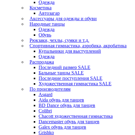
Одежда
Косметика
Автозагар
Аксессуары для одежды и обуви
Народные танцы
Одежда
Обувь
Рюкзаки, чехлы, сумки и т.д.
Спортивная гимнастика, аэробика, акробатика
Купальники для выступлений
Одежда
Распродажа
Последний размер SALE
Бальные танцы SALE
Последние поступления SALE
Художественная гимнастика SALE
По производителям
Asgard
Аida обувь для танцев
BD Dance обувь для танцев
Colibri
Chacott художественная гимнастика
Dancemaster обувь для танцев
Galex обувь для танцев
Grishko