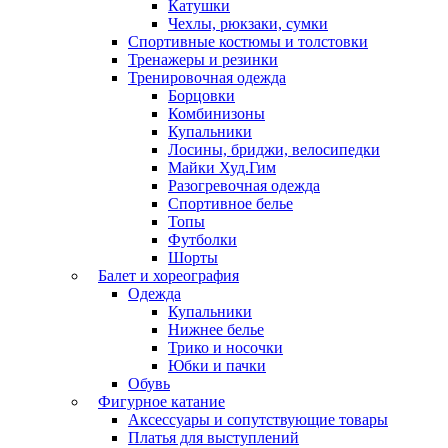
Катушки
Чехлы, рюкзаки, сумки
Спортивные костюмы и толстовки
Тренажеры и резинки
Тренировочная одежда
Борцовки
Комбинизоны
Купальники
Лосины, бриджи, велосипедки
Майки Худ.Гим
Разогревочная одежда
Спортивное белье
Топы
Футболки
Шорты
Балет и хореография
Одежда
Купальники
Нижнее белье
Трико и носочки
Юбки и пачки
Обувь
Фигурное катание
Аксессуары и сопутствующие товары
Платья для выступлений