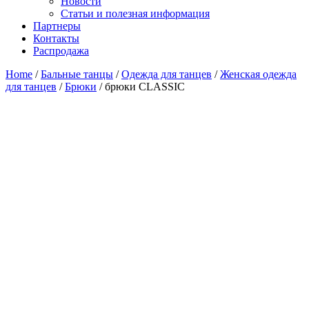
Новости
Статьи и полезная информация
Партнеры
Контакты
Распродажа
Home
/
Бальные танцы
/
Одежда для танцев
/
Женская одежда
для танцев
/
Брюки
/ брюки CLASSIC