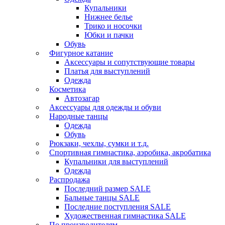
Купальники
Нижнее белье
Трико и носочки
Юбки и пачки
Обувь
Фигурное катание
Аксессуары и сопутствующие товары
Платья для выступлений
Одежда
Косметика
Автозагар
Аксессуары для одежды и обуви
Народные танцы
Одежда
Обувь
Рюкзаки, чехлы, сумки и т.д.
Спортивная гимнастика, аэробика, акробатика
Купальники для выступлений
Одежда
Распродажа
Последний размер SALE
Бальные танцы SALE
Последние поступления SALE
Художественная гимнастика SALE
По производителям