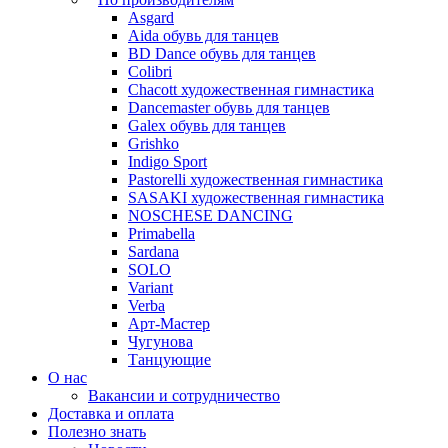
Asgard
Аida обувь для танцев
BD Dance обувь для танцев
Colibri
Chacott художественная гимнастика
Dancemaster обувь для танцев
Galex обувь для танцев
Grishko
Indigo Sport
Pastorelli художественная гимнастика
SASAKI художественная гимнастика
NOSCHESE DANCING
Primabella
Sardana
SOLO
Variant
Verba
Арт-Мастер
Чугунова
Танцующие
О нас
Вакансии и сотрудничество
Доставка и оплата
Полезно знать