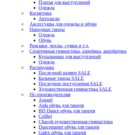
Платья для выступлений
Одежда
Косметика
Автозагар
Аксессуары для одежды и обуви
Народные танцы
Одежда
Обувь
Рюкзаки, чехлы, сумки и т.д.
Спортивная гимнастика, аэробика, акробатика
Купальники для выступлений
Одежда
Распродажа
Последний размер SALE
Бальные танцы SALE
Последние поступления SALE
Художественная гимнастика SALE
По производителям
Asgard
Аida обувь для танцев
BD Dance обувь для танцев
Colibri
Chacott художественная гимнастика
Dancemaster обувь для танцев
Galex обувь для танцев