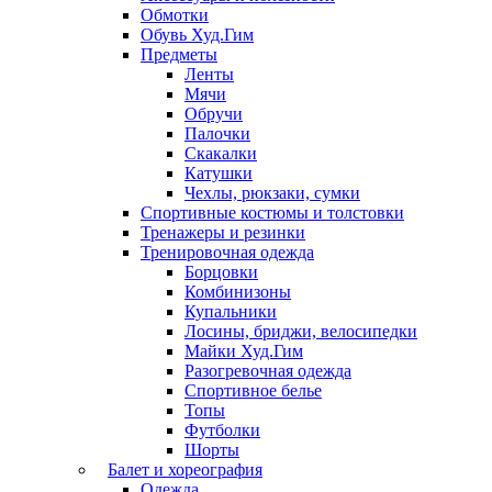
Обмотки
Обувь Худ.Гим
Предметы
Ленты
Мячи
Обручи
Палочки
Скакалки
Катушки
Чехлы, рюкзаки, сумки
Спортивные костюмы и толстовки
Тренажеры и резинки
Тренировочная одежда
Борцовки
Комбинизоны
Купальники
Лосины, бриджи, велосипедки
Майки Худ.Гим
Разогревочная одежда
Спортивное белье
Топы
Футболки
Шорты
Балет и хореография
Одежда